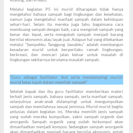
Melalui kegiatan P5 ini murid diharapkan tidak hanya
mengetahui bahaya sampah bagi lingkungan dan kesehatan,
namun juga mengetahui manfaat sampah dalam kehidupan
sehari-hari. Selain itu mereka juga tahu bagaimana cara
membuang sampah dengan baik, cara mengolah sampah yang
benar dan tepat, serta mengubah sampah menjadi barang
bernilai ekonomis atau layak jual. Adapun hal yang ditekankan
melalui “Sampahku Tanggung Jawabku” adalah membangun
kesadaran murid untuk berperilaku ramah lingkungan,
berkreasi, dan mencari jalan keluar untuk masalah di
lingkungan sekitarnya terutama masalah sampah.
“Guru sebagai fasilitator ikut serta mendampingi murid-
murid kelas tujuh dalam memilah sampah”
Setelah bapak dan ibu guru fasilitator memberikan materi
terkait jenis sampah, bahaya sampah, serta manfaat sampah,
selanjutnya anak-anak didampingi untuk mengumpulkan
sampah dan memilahnya sesuai jenisnya. Murid-murid begitu
antusias dalam kegiatan ini. Mereka memilih jenis sampah
yang sudah mereka kumpulkan, yakni sampah organik dan
anorganik. Sampah organik yang sudah terkumpul akan
dimanfaatkan menjadi kompos. Sedangkan sampah anorganik
akan dimanfaatkan menjadi barang bernilai ekonomis, entah