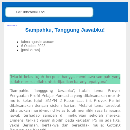
dibuat oleh rrdigital.id
Sampahku, Tanggung Jawabku!
fatma agustin asnawi
6 October 2023
[post-views]
“Murid kelas tujuh berpose bangga membawa sampah yang
sudah mereka pilah untuk dijadikan barang tepat guna”
“Sampahku Tangggung Jawabku”, itulah tema Proyek
Penguatan Profil Pelajar Pancasila yang dilaksanakan murid-
murid kelas tujuh SMPN 2 Papar saat ini. Proyek P5 ini
dilaksanakan dengan sistem harian. Melalui tema tersebut
diharapkan murid-murid kelas tujuh memiliki rasa tanggung
jawab terhadap sampah di lingkungan sekolah mereka.
Dimensi terkait yangn dipilih pada kegiatan P5 ini ada tiga,
yakni Beriman, bertakwa dan berakhlak mulia; Gotong
Royong; dan Kreatif.