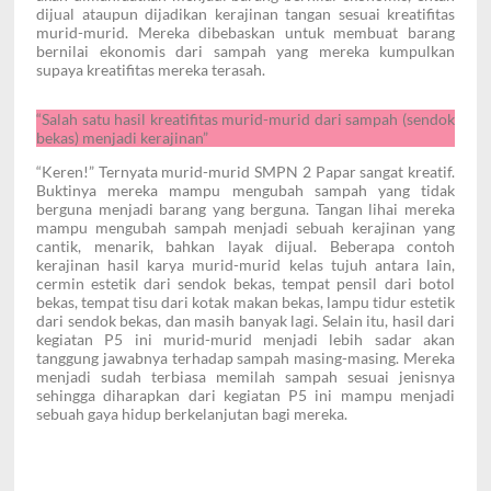
dijual ataupun dijadikan kerajinan tangan sesuai kreatifitas
murid-murid. Mereka dibebaskan untuk membuat barang
bernilai ekonomis dari sampah yang mereka kumpulkan
supaya kreatifitas mereka terasah.
“Salah satu hasil kreatifitas murid-murid dari sampah (sendok
bekas) menjadi kerajinan”
“Keren!” Ternyata murid-murid SMPN 2 Papar sangat kreatif.
Buktinya mereka mampu mengubah sampah yang tidak
berguna menjadi barang yang berguna. Tangan lihai mereka
mampu mengubah sampah menjadi sebuah kerajinan yang
cantik, menarik, bahkan layak dijual. Beberapa contoh
kerajinan hasil karya murid-murid kelas tujuh antara lain,
cermin estetik dari sendok bekas, tempat pensil dari botol
bekas, tempat tisu dari kotak makan bekas, lampu tidur estetik
dari sendok bekas, dan masih banyak lagi. Selain itu, hasil dari
kegiatan P5 ini murid-murid menjadi lebih sadar akan
tanggung jawabnya terhadap sampah masing-masing. Mereka
menjadi sudah terbiasa memilah sampah sesuai jenisnya
sehingga diharapkan dari kegiatan P5 ini mampu menjadi
sebuah gaya hidup berkelanjutan bagi mereka.