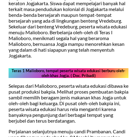
keraton Jogjakarta. Siswa dapat mempelajari banyak hal
terkait masa pendudukan kolonial di Jogjakarta melalui
benda-benda bersejarah maupun tempat-tempat
bersejarah yang ada di lingkungan benteng Vredeburg.
Sekeluar dari benteng Vredeburg, peserta wisata edukasi
menuju Malioboro. Berbelanja oleh-oleh di Teras I
Malioboro, menikmati segala hal yang beraroma
Malioboro, bernuansa Jogja mampu menorehkan kesan
yang dalam di hati siapapun yang telah menyentuh
Jogjakarta.
Teras 1 Malioboro, tempat peserta wisata edukasi berburu oleh-
oleh khas Jogja. ( Doc. Pribadi)
Selepas dari Malioboro, peserta wisata edukasi dibawa ke
pusat produksi bakpia. Melihat proses pembuatan bakpia
sambil memilih beragam jenis makanan khas Jogja untuk
oleh-oleh bagi keluarga. Di pusat oleh-oleh bakpia ini,
peserta wisata edukasi harus rela mengantri karena
banyaknya pengunjung dari berbagai tempat yang
berjubel dan terus berdatangan.
Perjalanan selanjutnya menuju candi Prambanan. Candi