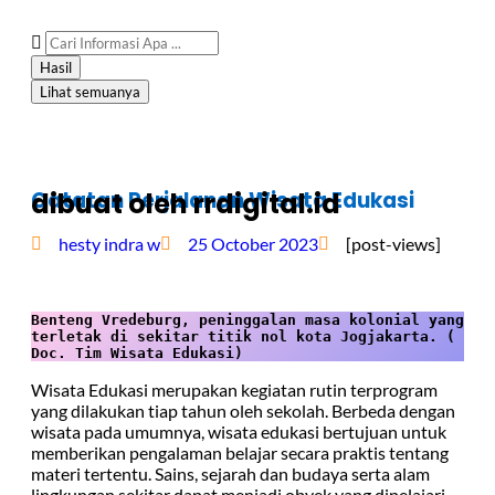
Hasil
Lihat semuanya
Catatan Perjalanan Wisata Edukasi
dibuat oleh rrdigital.id
hesty indra w
25 October 2023
[post-views]
Benteng Vredeburg, peninggalan masa kolonial yang 
terletak di sekitar titik nol kota Jogjakarta. ( 
Doc. Tim Wisata Edukasi)
Wisata Edukasi merupakan kegiatan rutin terprogram
yang dilakukan tiap tahun oleh sekolah. Berbeda dengan
wisata pada umumnya, wisata edukasi bertujuan untuk
memberikan pengalaman belajar secara praktis tentang
materi tertentu. Sains, sejarah dan budaya serta alam
lingkungan sekitar dapat menjadi obyek yang dipelajari