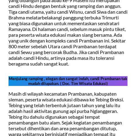
yang dibangun pada abad ke-9 Masehi itu merupakan
candi Hindu dengan bentuk yang ramping dan anggun.
Tiga candi utama, yaitu candi Wisnu, candi Siwa dan candi
Brahma melatarbelakangi panggung terbuka Trimurti
yang biasa digunakan untuk mementaskan sendratari
Ramayana. Di halaman candi, sebelum masuk pintu tiket,
para peserta wisata edukasi makan siang bersama. Ada
yang unik dengan kompleks candi Prambanan ini. Sekitar
800 meter sebelah Utara candi Prambanan terdapat
candi Sewu yang bercorak Budha. Jika candi Prambanan
adalah candi Hindu, artinya pada masa itu toleransi
beragama sudah sangat kuat.
Menjulang ramping , elegan dan sangat indah, candi Prambanan tak
mudah dilupakan. ( Doc. Tim Wisata Edukasi)
Masih di wilayah kecamatan Prambanan, kabupaten
sleman, peserta wisata edukasi dibawa ke Tebing Breksi.
Tebing yang telah terbentuk jutaan tahun yang lalu itu
adalah hasil aktivitas gunung api purba Nglanggeran.
Tebing itu dahulu digunakan sebagai tempat
penambangan batu alam. Sejak kegiatan penambangan
tersebut dihentikan dan area penambangan ditutup,
warga sekitarnya berinisiatif menjadikan tempat itu