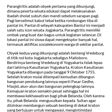
Parangtritis adalah obyek pertama yang dikunjungi,
dimana peserta wisata edukasi dapat melaksanakan
ibadah sholat subuh dan mandi sebelum sarapan pagi.
Pagi berselimut kabut tebal ketika rombongan tiba di
pantai ini. Pantai di wilayah kabupaten Bantul ini menjadi
salah satu icon wisata Jogjakarta. Parangtritis memiliki
ombak yang kuat dan bagus untuk kegiatan selancar. Di
lokasi pantai ini siswa dapat mengeksplor banyak hal,
termasuk aktifitas sosialekonomi warga di sekitar pantai.
Obyek kedua yang dikunjungi adalah benteng Vredeburg
di titik nol kota Jogjakarta sekaligus Malioboro.
Berdirinya benteng Vredeburg di Yogyakarta tidak lepas
dari lahirnya Kasultanan Yogyakarta. Kraton Kasultanan
Yogyakarta dibangun pada tanggal 9 Oktober 1755.
Setelah kraton mulai ditempati kemudian dibangun
bangunan pendukung lainnya seperti Pasar Gedhe,
Masjid, alun-alun dan bangunan pelengkap lainnya.
Kemajuan kraton semakin pesat sehingga hal ini
membawa kekhawatiran bagi pihak Belanda. Oleh karena
itu, pihak Belanda mengusulkan kepada Sultan agar
diizinkan membangun sebuah benteng di dekat kraton
yang bertujuan untuk mengawasi, mengintimidasi