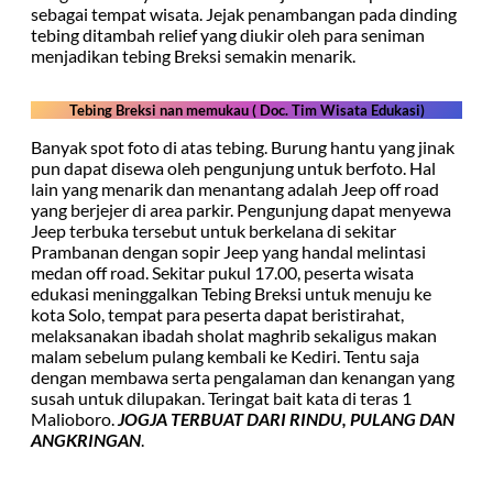
sebagai tempat wisata. Jejak penambangan pada dinding
tebing ditambah relief yang diukir oleh para seniman
menjadikan tebing Breksi semakin menarik.
Tebing Breksi nan memukau ( Doc. Tim Wisata Edukasi)
Banyak spot foto di atas tebing. Burung hantu yang jinak
pun dapat disewa oleh pengunjung untuk berfoto. Hal
lain yang menarik dan menantang adalah Jeep off road
yang berjejer di area parkir. Pengunjung dapat menyewa
Jeep terbuka tersebut untuk berkelana di sekitar
Prambanan dengan sopir Jeep yang handal melintasi
medan off road. Sekitar pukul 17.00, peserta wisata
edukasi meninggalkan Tebing Breksi untuk menuju ke
kota Solo, tempat para peserta dapat beristirahat,
melaksanakan ibadah sholat maghrib sekaligus makan
malam sebelum pulang kembali ke Kediri. Tentu saja
dengan membawa serta pengalaman dan kenangan yang
susah untuk dilupakan. Teringat bait kata di teras 1
Malioboro.
JOGJA TERBUAT DARI RINDU, PULANG DAN
ANGKRINGAN
.