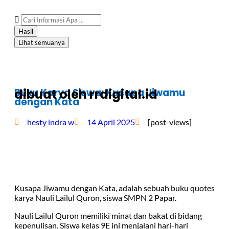
Hasil
Lihat semuanya
Buku Karya Siswa: Kusapa Jiwamu
dibuat oleh rrdigital.id
dengan Kata
hesty indra w
14 April 2025
[post-views]
Kusapa Jiwamu dengan Kata, adalah sebuah buku quotes
karya Nauli Lailul Quron, siswa SMPN 2 Papar.
Nauli Lailul Quron memiliki minat dan bakat di bidang
kepenulisan. Siswa kelas 9E ini menjalani hari-hari