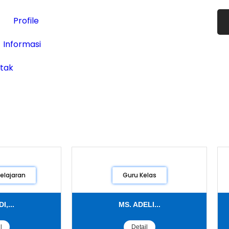
Profile
Informasi
tak
elajaran
Guru Kelas
I,...
MS. ADELI...
l
Detail