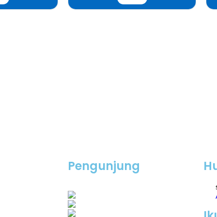
Pengunjung
H
0
1
8
0
7
8
Views Today : 38
Views Last 7 days : 434
Ik
Views Last 30 days : 1591