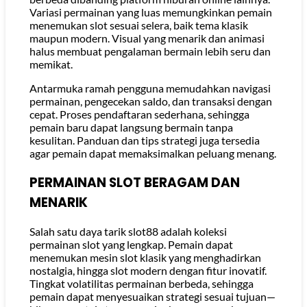
Variasi permainan yang luas memungkinkan pemain
menemukan slot sesuai selera, baik tema klasik
maupun modern. Visual yang menarik dan animasi
halus membuat pengalaman bermain lebih seru dan
memikat.
Antarmuka ramah pengguna memudahkan navigasi
permainan, pengecekan saldo, dan transaksi dengan
cepat. Proses pendaftaran sederhana, sehingga
pemain baru dapat langsung bermain tanpa
kesulitan. Panduan dan tips strategi juga tersedia
agar pemain dapat memaksimalkan peluang menang.
PERMAINAN SLOT BERAGAM DAN
MENARIK
Salah satu daya tarik slot88 adalah koleksi
permainan slot yang lengkap. Pemain dapat
menemukan mesin slot klasik yang menghadirkan
nostalgia, hingga slot modern dengan fitur inovatif.
Tingkat volatilitas permainan berbeda, sehingga
pemain dapat menyesuaikan strategi sesuai tujuan—