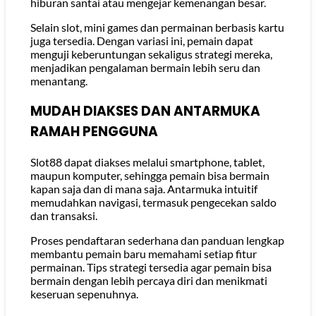
hiburan santai atau mengejar kemenangan besar.
Selain slot, mini games dan permainan berbasis kartu
juga tersedia. Dengan variasi ini, pemain dapat
menguji keberuntungan sekaligus strategi mereka,
menjadikan pengalaman bermain lebih seru dan
menantang.
MUDAH DIAKSES DAN ANTARMUKA
RAMAH PENGGUNA
Slot88 dapat diakses melalui smartphone, tablet,
maupun komputer, sehingga pemain bisa bermain
kapan saja dan di mana saja. Antarmuka intuitif
memudahkan navigasi, termasuk pengecekan saldo
dan transaksi.
Proses pendaftaran sederhana dan panduan lengkap
membantu pemain baru memahami setiap fitur
permainan. Tips strategi tersedia agar pemain bisa
bermain dengan lebih percaya diri dan menikmati
keseruan sepenuhnya.