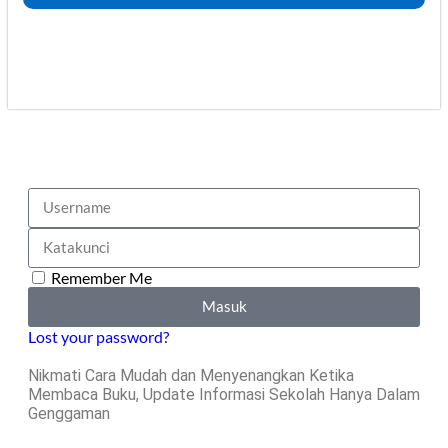
Remember Me
Masuk
Lost your password?
Nikmati Cara Mudah dan Menyenangkan Ketika
Membaca Buku, Update Informasi Sekolah Hanya Dalam
Genggaman