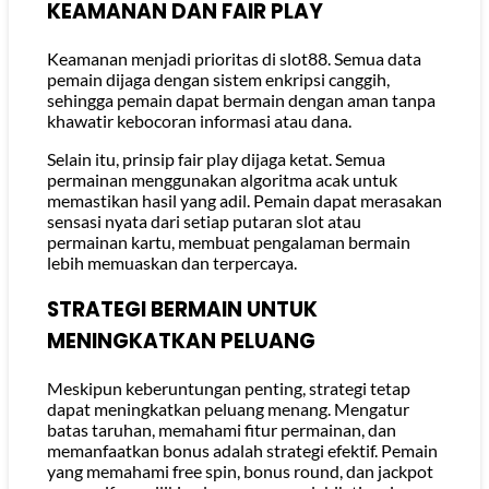
KEAMANAN DAN FAIR PLAY
Keamanan menjadi prioritas di slot88. Semua data
pemain dijaga dengan sistem enkripsi canggih,
sehingga pemain dapat bermain dengan aman tanpa
khawatir kebocoran informasi atau dana.
Selain itu, prinsip fair play dijaga ketat. Semua
permainan menggunakan algoritma acak untuk
memastikan hasil yang adil. Pemain dapat merasakan
sensasi nyata dari setiap putaran slot atau
permainan kartu, membuat pengalaman bermain
lebih memuaskan dan terpercaya.
STRATEGI BERMAIN UNTUK
MENINGKATKAN PELUANG
Meskipun keberuntungan penting, strategi tetap
dapat meningkatkan peluang menang. Mengatur
batas taruhan, memahami fitur permainan, dan
memanfaatkan bonus adalah strategi efektif. Pemain
yang memahami free spin, bonus round, dan jackpot