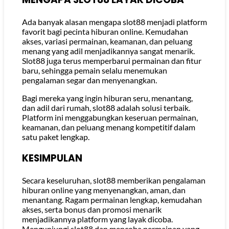
Ada banyak alasan mengapa slot88 menjadi platform
favorit bagi pecinta hiburan online. Kemudahan
akses, variasi permainan, keamanan, dan peluang
menang yang adil menjadikannya sangat menarik.
Slot88 juga terus memperbarui permainan dan fitur
baru, sehingga pemain selalu menemukan
pengalaman segar dan menyenangkan.
Bagi mereka yang ingin hiburan seru, menantang,
dan adil dari rumah, slot88 adalah solusi terbaik.
Platform ini menggabungkan keseruan permainan,
keamanan, dan peluang menang kompetitif dalam
satu paket lengkap.
KESIMPULAN
Secara keseluruhan, slot88 memberikan pengalaman
hiburan online yang menyenangkan, aman, dan
menantang. Ragam permainan lengkap, kemudahan
akses, serta bonus dan promosi menarik
menjadikannya platform yang layak dicoba.
Mengunjungi slot88 dan mencoba permainan yang