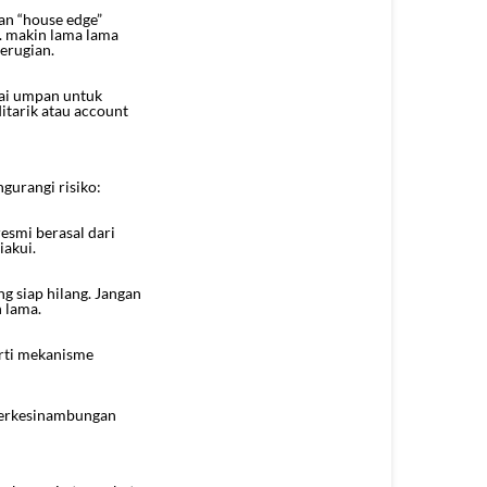
an “house edge”
. makin lama lama
erugian.
ai umpan untuk
itarik atau account
gurangi risiko:
esmi berasal dari
iakui.
g siap hilang. Jangan
 lama.
erti mekanisme
berkesinambungan