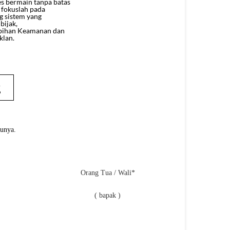
es bermain tanpa batas
 fokuslah pada
g sistem yang
bijak,
ebihan Keamanan dan
klan.
g
lunya.
Orang Tua / Wali*
( bapak )