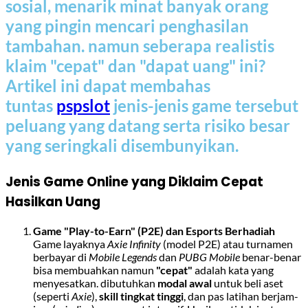
sosial, menarik minat banyak orang
yang pingin mencari penghasilan
tambahan. namun seberapa realistis
klaim "cepat" dan "dapat uang" ini?
Artikel ini dapat membahas
tuntas
pspslot
jenis-jenis game tersebut
peluang yang datang serta risiko besar
yang seringkali disembunyikan.
Jenis Game Online yang Diklaim Cepat
Hasilkan Uang
Game "Play-to-Earn" (P2E) dan Esports Berhadiah
Game layaknya
Axie Infinity
(model P2E) atau turnamen
berbayar di
Mobile Legends
dan
PUBG Mobile
benar-benar
bisa membuahkan namun
"cepat"
adalah kata yang
menyesatkan. dibutuhkan
modal awal
untuk beli aset
(seperti
Axie
),
skill tingkat tinggi
, dan pas latihan berjam-