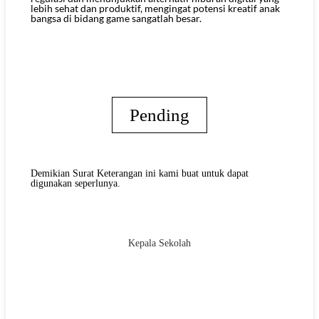
lebih sehat dan produktif, mengingat potensi kreatif anak
bangsa di bidang game sangatlah besar.
Pending
Demikian Surat Keterangan ini kami buat untuk dapat
digunakan seperlunya.
Kepala Sekolah