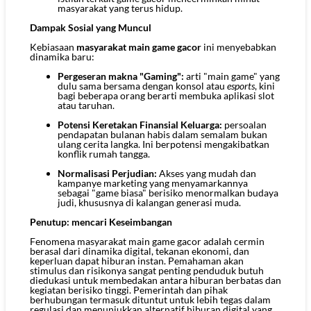
masyarakat yang terus hidup.
Dampak Sosial yang Muncul
Kebiasaan
masyarakat main game gacor
ini menyebabkan
dinamika baru:
Pergeseran makna "Gaming":
arti "main game" yang
dulu sama bersama dengan konsol atau
esports
, kini
bagi beberapa orang berarti membuka aplikasi slot
atau taruhan.
Potensi Keretakan Finansial Keluarga:
persoalan
pendapatan bulanan habis dalam semalam bukan
ulang cerita langka. Ini berpotensi mengakibatkan
konflik rumah tangga.
Normalisasi Perjudian:
Akses yang mudah dan
kampanye marketing yang menyamarkannya
sebagai "game biasa" berisiko menormalkan budaya
judi, khususnya di kalangan generasi muda.
Penutup: mencari Keseimbangan
Fenomena masyarakat main game gacor adalah cermin
berasal dari dinamika digital, tekanan ekonomi, dan
keperluan dapat hiburan instan. Pemahaman akan
stimulus dan risikonya sangat penting penduduk butuh
diedukasi untuk membedakan antara hiburan berbatas dan
kegiatan berisiko tinggi. Pemerintah dan pihak
berhubungan termasuk dituntut untuk lebih tegas dalam
regulasi dan menunjukkan alternatif hiburan digital yang