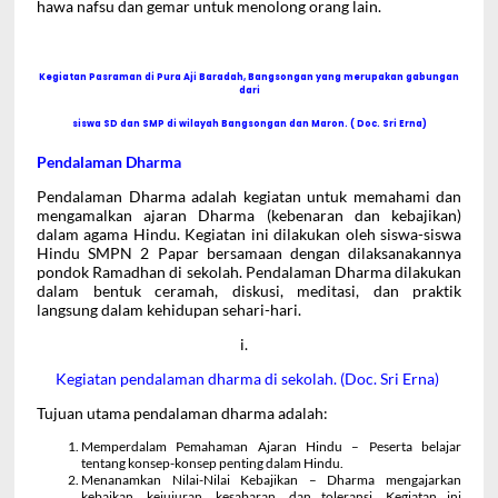
hawa nafsu dan gemar untuk menolong orang lain.
Kegiatan Pasraman di Pura Aji Baradah, Bangsongan yang merupakan gabungan
dari
siswa SD dan SMP di wilayah Bangsongan dan Maron. ( Doc. Sri Erna)
Pendalaman Dharma
Pendalaman Dharma adalah kegiatan untuk memahami dan
mengamalkan ajaran Dharma (kebenaran dan kebajikan)
dalam agama Hindu. Kegiatan ini dilakukan oleh siswa-siswa
Hindu SMPN 2 Papar bersamaan dengan dilaksanakannya
pondok Ramadhan di sekolah. Pendalaman Dharma dilakukan
dalam bentuk ceramah, diskusi, meditasi, dan praktik
langsung dalam kehidupan sehari-hari.
i.
Kegiatan pendalaman dharma di sekolah. (Doc. Sri Erna)
Tujuan utama pendalaman dharma adalah:
Memperdalam Pemahaman Ajaran Hindu – Peserta belajar
tentang konsep-konsep penting dalam Hindu.
Menanamkan Nilai-Nilai Kebajikan – Dharma mengajarkan
kebaikan, kejujuran, kesabaran, dan toleransi. Kegiatan ini