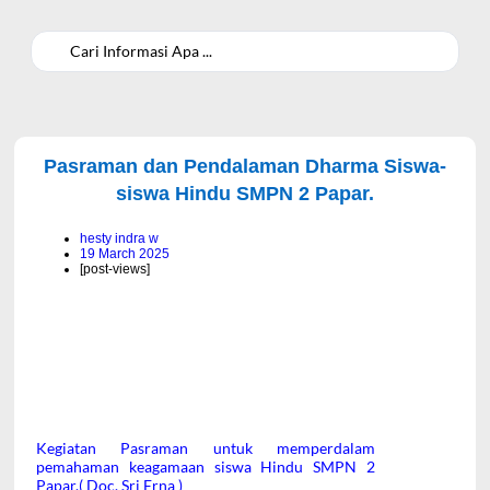
dibuat oleh rrdigital.id
Pasraman dan Pendalaman Dharma Siswa-
siswa Hindu SMPN 2 Papar.
hesty indra w
19 March 2025
[post-views]
Kegiatan Pasraman untuk memperdalam
pemahaman keagamaan siswa Hindu SMPN 2
Papar.( Doc. Sri Erna )