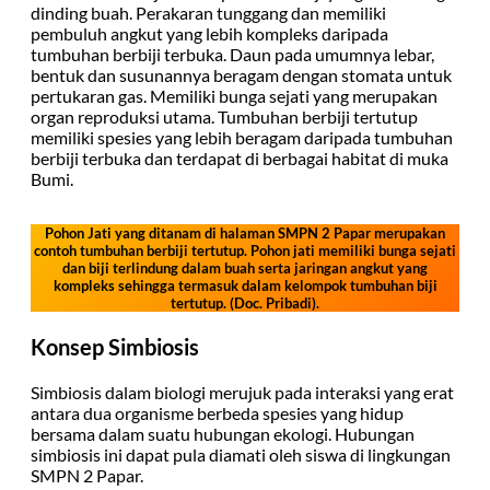
dinding buah. Perakaran tunggang dan memiliki
pembuluh angkut yang lebih kompleks daripada
tumbuhan berbiji terbuka. Daun pada umumnya lebar,
bentuk dan susunannya beragam dengan stomata untuk
pertukaran gas. Memiliki bunga sejati yang merupakan
organ reproduksi utama. Tumbuhan berbiji tertutup
memiliki spesies yang lebih beragam daripada tumbuhan
berbiji terbuka dan terdapat di berbagai habitat di muka
Bumi.
Pohon Jati yang ditanam di halaman SMPN 2 Papar merupakan
contoh tumbuhan berbiji tertutup. Pohon jati memiliki bunga sejati
dan biji terlindung dalam buah serta jaringan angkut yang
kompleks sehingga termasuk dalam kelompok tumbuhan biji
tertutup. (Doc. Pribadi).
Konsep Simbiosis
Simbiosis dalam biologi merujuk pada interaksi yang erat
antara dua organisme berbeda spesies yang hidup
bersama dalam suatu hubungan ekologi. Hubungan
simbiosis ini dapat pula diamati oleh siswa di lingkungan
SMPN 2 Papar.