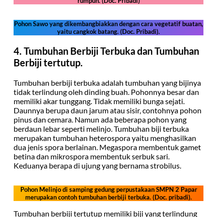
rumpun. (Doc. Pribadi)
Pohon Sawo yang dikembangbiakkan dengan cara vegetatif buatan,
yaitu cangkok batang. (Doc. Pribadi).
4. Tumbuhan Berbiji Terbuka dan Tumbuhan
Berbiji tertutup.
Tumbuhan berbiji terbuka adalah tumbuhan yang bijinya
tidak terlindung oleh dinding buah. Pohonnya besar dan
memiliki akar tunggang. Tidak memiliki bunga sejati.
Daunnya berupa daun jarum atau sisir, contohnya pohon
pinus dan cemara. Namun ada beberapa pohon yang
berdaun lebar seperti melinjo. Tumbuhan biji terbuka
merupakan tumbuhan heterospora yaitu menghasilkan
dua jenis spora berlainan. Megaspora membentuk gamet
betina dan mikrospora membentuk serbuk sari.
Keduanya berapa di ujung yang bernama strobilus.
Pohon Melinjo di samping gedung perpustakaan SMPN 2 Papar
merupakan contoh tumbuhan berbiji terbuka. (Doc. pribadi).
Tumbuhan berbiji tertutup memiliki biji yang terlindung