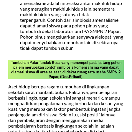
amensalisme adalah interaksi antar makhluk hidup
yang merugikan makhluk hidup lain, sementara
makhluk hidup yang satunya tidak
terpengaruh. Contoh dari simbiosis amensalisme
dapat diamati siswa pada pohon pinus yang
tumbuh di dekat laboratorium IPA SMPN 2 Papar.
Pohon pinus mengeluarkan senyawa alelopati yang
dapat menyebabkan tumbuhan lain di sekitarnya
tidak dapat tumbuh subur.
Tumbuhan Paku Tanduk Rusa yang menempel pada batang pohon
palem merupakan contoh simbiosis komensalisma yang dapat
diamati siswa di area selasar, di dekat ruang tata usaha SMPN 2
Papar, (Doc.Pribadi).
Aset hidup berupa ragam tumbuhan di lingkungan
sekolah sarat manfaat, bukan. Faktanya, pembelajaran
berbasis lingkungan sekolah ini sangat menarik, mampu
menghadirkan pengalaman yang berbeda dan kesan yang
kuat, yang merupakan faktor pembentuk ingatan jangka
panjang dalam diri siswa. Selain itu, sisi positif lainnya
dari pembelajaran dengan menggunakan media
pembelajaran berbasis lingkungan sekolah ini adalah
euforia siswa ketika bisa membebaskan diri dari