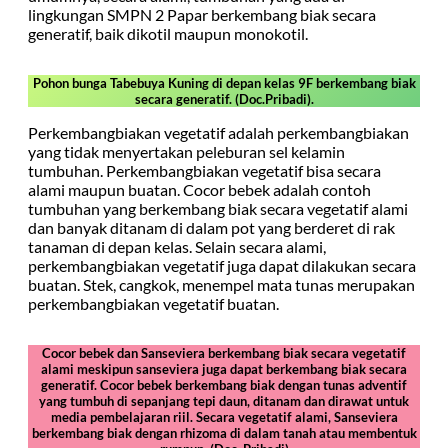
lingkungan SMPN 2 Papar berkembang biak secara
generatif, baik dikotil maupun monokotil.
Pohon bunga Tabebuya Kuning di depan kelas 9F berkembang biak
secara generatif. (Doc.Pribadi).
Perkembangbiakan vegetatif adalah perkembangbiakan
yang tidak menyertakan peleburan sel kelamin
tumbuhan. Perkembangbiakan vegetatif bisa secara
alami maupun buatan. Cocor bebek adalah contoh
tumbuhan yang berkembang biak secara vegetatif alami
dan banyak ditanam di dalam pot yang berderet di rak
tanaman di depan kelas. Selain secara alami,
perkembangbiakan vegetatif juga dapat dilakukan secara
buatan. Stek, cangkok, menempel mata tunas merupakan
perkembangbiakan vegetatif buatan.
Cocor bebek dan Sanseviera berkembang biak secara vegetatif
alami meskipun sanseviera juga dapat berkembang biak secara
generatif. Cocor bebek berkembang biak dengan tunas adventif
yang tumbuh di sepanjang tepi daun, ditanam dan dirawat untuk
media pembelajaran riil. Secara vegetatif alami, Sanseviera
berkembang biak dengan rhizoma di dalam tanah atau membentuk