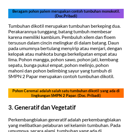
Beragam pohon palem merupakan contoh tumbuhan monokotil.
(Doc.Pribadi)
Tumbuhan dikotil merupakan tumbuhan berkeping dua.
Perakarannya tunggang, batang tumbuh membesar
karena memiliki kambium. Pembuluh xilem dan floem
tersusun dalam cincin melingkar di dalam batang. Daun
pada umumnya bertulang menyirip atau menjari, dengan
kelopak atau mahkota bunga berkelipatan empat atau
lima. Pohon mangga, pohon sawo, pohon jati, kembang
sepatu, bunga pukul empat, pohon melinjo, pohon
mahoni dan pohon belimbing sayur yang tumbuh di
SMPN 2 Papar merupakan contoh tumbuhan dikotil.
Pohon Ceremai adalah salah satu tumbuhan dikotil yang ada di
lingkungan SMPN 2 Papar. (Doc. Pribadi)
3. Generatif dan Vegetatif
Perkembangbiakan generatif adalah perkembangbiakan
yang melibatkan pelaburan sel kelamin tumbuhan. Pada
umumnya, secara alami, tumbuhan yang ada di